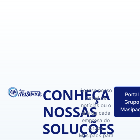
CONHEÇA
Acesse nosso
Portal
portal de
Grupo
NOSSAS
notícias ou o
Masipa
site de cada
empresa do
SOLUÇÕES
Grupo
Masipack para